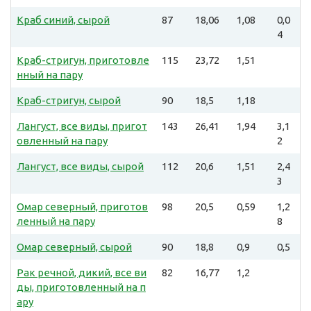
Краб синий, сырой
87
18,06
1,08
0,0
4
Краб-стригун, приготовле
115
23,72
1,51
нный на пару
Краб-стригун, сырой
90
18,5
1,18
Лангуст, все виды, пригот
143
26,41
1,94
3,1
овленный на пару
2
Лангуст, все виды, сырой
112
20,6
1,51
2,4
3
Омар северный, приготов
98
20,5
0,59
1,2
ленный на пару
8
Омар северный, сырой
90
18,8
0,9
0,5
Рак речной, дикий, все ви
82
16,77
1,2
ды, приготовленный на п
ару