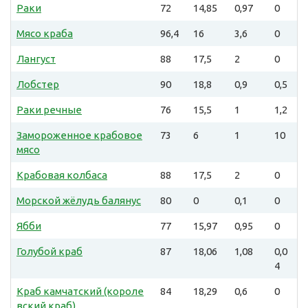
Раки
72
14,85
0,97
0
Мясо краба
96,4
16
3,6
0
Лангуст
88
17,5
2
0
Лобстер
90
18,8
0,9
0,5
Раки речные
76
15,5
1
1,2
Замороженное крабовое
73
6
1
10
мясо
Крабовая колбаса
88
17,5
2
0
Морской жёлудь балянус
80
0
0,1
0
Ябби
77
15,97
0,95
0
Голубой краб
87
18,06
1,08
0,0
4
Краб камчатский (короле
84
18,29
0,6
0
вский краб)