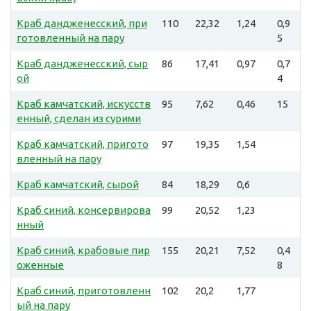
Краб дандженесский, при
110
22,32
1,24
0,9
готовленный на пару
5
Краб дандженесский, сыр
86
17,41
0,97
0,7
ой
4
Краб камчатский, искусств
95
7,62
0,46
15
енный, сделан из сурими
Краб камчатский, пригото
97
19,35
1,54
вленный на пару
Краб камчатский, сырой
84
18,29
0,6
Краб синий, консервирова
99
20,52
1,23
нный
Краб синий, крабовые пир
155
20,21
7,52
0,4
оженные
8
Краб синий, приготовленн
102
20,2
1,77
ый на пару