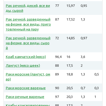
Рак речной, дикий, все ви
77
15,97
0,95
ды, сырой
Рак речной, разведенный
87
17,52
1,3
на ферме, все виды, приго
товленный на пару
Рак речной, разведенный
72
14,85
0,97
на ферме, все виды, сыро
й
Краб камчатский (мясо)
96,4
16
3,6
Лангуст (мясо шеек)
88
17,5
2
Раки морские (лангуст, ом
89
18,8
1,3
0,5
ар)
Раки морские вареные
90
20,5
0,7
0,3
Раки речные вареные
97
20,3
1,3
1
Крабы консервированны
88
17,5
2