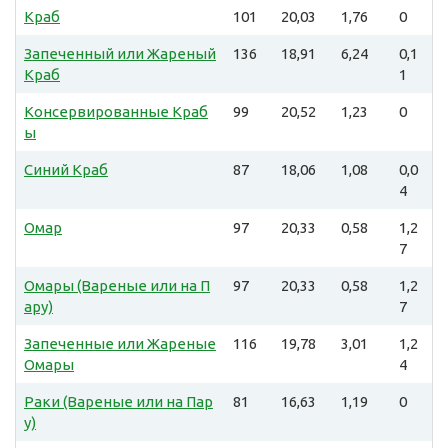
Краб
101
20,03
1,76
0
Запеченный или Жареный
136
18,91
6,24
0,1
Краб
1
Консервированные Краб
99
20,52
1,23
0
ы
Синий Краб
87
18,06
1,08
0,0
4
Омар
97
20,33
0,58
1,2
7
Омары (Вареные или на П
97
20,33
0,58
1,2
ару)
7
Запеченные или Жареные
116
19,78
3,01
1,2
Омары
4
Раки (Вареные или на Пар
81
16,63
1,19
0
у)