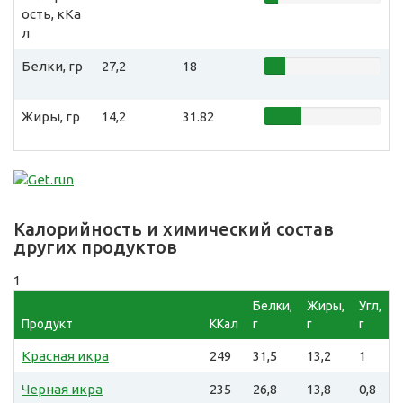
ость, кКа
л
Белки, гр
27,2
18
Жиры, гр
14,2
31.82
Калорийность и химический состав
других продуктов
1
Белки,
Жиры,
Угл,
Продукт
ККал
г
г
г
Красная икра
249
31,5
13,2
1
Черная икра
235
26,8
13,8
0,8