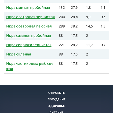
Икра минтая пробойная
132
27,9
1,8
1,1
Икра осетровая зернистая
200
28,4
9,3
0,6
Икра осетровая паюсная
289
38,2
14,5
1,5
Икра сазанья пробойная
88
17,5
2
Икра севрюги зернистая
221
28,2
11,7
0,7
Икра соленая
88
17,5
2
Икра частиковых рыб све
88
17,5
2
жая
О ПРОЕКТЕ
ПОХУДЕНИЕ
ЗДОРОВЬЕ
ПИТАНИЕ