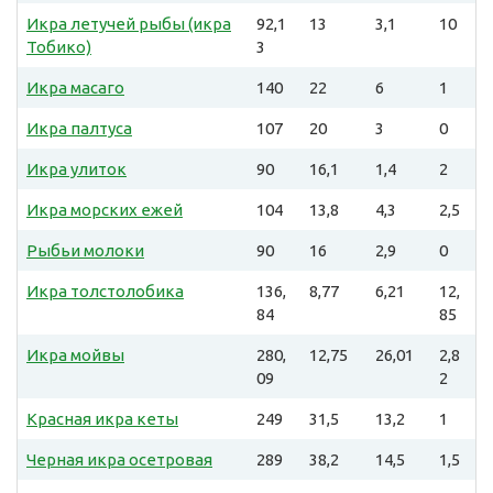
Икра летучей рыбы (икра
92,1
13
3,1
10
Тобико)
3
Икра масаго
140
22
6
1
Икра палтуса
107
20
3
0
Икра улиток
90
16,1
1,4
2
Икра морских ежей
104
13,8
4,3
2,5
Рыбьи молоки
90
16
2,9
0
Икра толстолобика
136,
8,77
6,21
12,
84
85
Икра мойвы
280,
12,75
26,01
2,8
09
2
Красная икра кеты
249
31,5
13,2
1
Черная икра осетровая
289
38,2
14,5
1,5