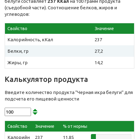
белуги составляет
237 ККал
на 100 грамм продукта
(съедобной части). Соотношение белков, жиров и
углеводов:
Свойство
Значение
Калорийность, кКал
237
Белки, гр
27,2
Жиры, гр
14,2
Калькулятор продукта
Введите количество продукта "Черная икра белуги" для
подсчета его пищевой ценности
Свойство
Значение
% от нормы
Калорийн
237
11.85