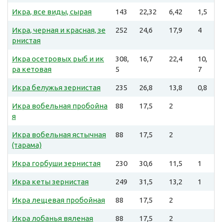
Икра, все виды, сырая
143
22,32
6,42
1,5
Икра, черная и красная, зе
252
24,6
17,9
4
рнистая
Икра осетровых рыб и ик
308,
16,7
22,4
10,
ра кетовая
5
7
Икра белужья зернистая
235
26,8
13,8
0,8
Икра вобельная пробойна
88
17,5
2
я
Икра вобельная ястычная
88
17,5
2
(тарама)
Икра горбуши зернистая
230
30,6
11,5
1
Икра кеты зернистая
249
31,5
13,2
1
Икра лещевая пробойная
88
17,5
2
Икра лобанья вяленая
88
17,5
2