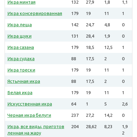
Икра минтая
132
27,9
1,8
1,1
Икра консервированная
179
19
11
1
Икра леща
142
24,7
4,8
0
Икра щуки
131
28,4
1,9
0
Икра сазана
179
18,5
12,5
1
Икра судака
88
17,5
2
0
Икра трески
179
19
11
1
Ястычная икра
88
17,5
2
0
Белая икра
179
19
11
1
Искусственная икра
64
1
5
2,6
Черная икра белуги
237
27,2
14,2
0
Икра, все виды, приготов
204
28,62
8,23
1,9
ленная на жару
2