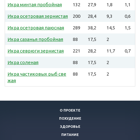
Икра минтая пробойная
132
27,9
1,8
1,1
Икра осетровая зернистая
200
28,4
9,3
0,6
Икра осетровая паюсная
289
38,2
14,5
1,5
Икра сазанья пробойная
88
17,5
2
Икра севрюги зернистая
221
28,2
11,7
0,7
Икра соленая
88
17,5
2
Икра частиковых рыб све
88
17,5
2
жая
О ПРОЕКТЕ
ПОХУДЕНИЕ
ЗДОРОВЬЕ
ПИТАНИЕ