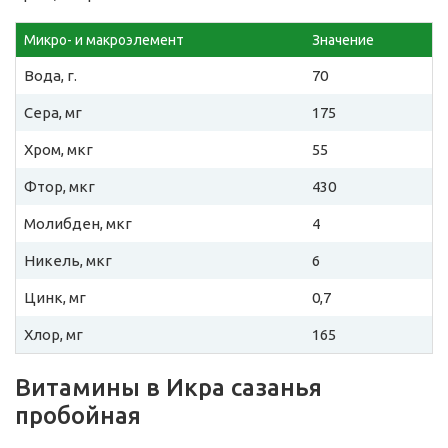
Микро- и макроэлемент
Значение
Вода, г.
70
Сера, мг
175
Хром, мкг
55
Фтор, мкг
430
Молибден, мкг
4
Никель, мкг
6
Цинк, мг
0,7
Хлор, мг
165
Витамины в Икра сазанья
пробойная