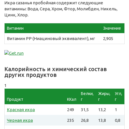
Икра сазанья пробойная содержит следующие
витамины: Вода, Сера, Хром, Фтор, Молибден, Никель,
Цинк, Хлор.
Витамин
Значение
Витамин PP (Ниациновый эквивалент), мг
2,905
Калорийность и химический состав
других продуктов
1
Белки,
Жиры,
Угл,
Продукт
ККал
г
г
г
Красная икра
249
31,5
13,2
1
Черная икра
235
26,8
13,8
0,8