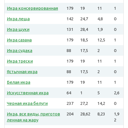
Икра консервированная
179
19
11
1
Икра леща
142
24,7
4,8
0
Икра щуки
131
28,4
1,9
0
Икра сазана
179
18,5
12,5
1
Икра судака
88
17,5
2
0
Икра трески
179
19
11
1
Ястычная икра
88
17,5
2
0
Белая икра
179
19
11
1
Искусственная икра
64
1
5
2,6
Черная икра белуги
237
27,2
14,2
0
Икра, все виды, приготов
204
28,62
8,23
1,9
ленная на жару
2