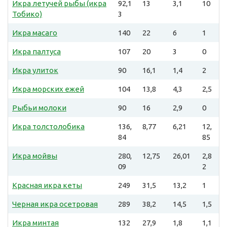
Икра летучей рыбы (икра
92,1
13
3,1
10
Тобико)
3
Икра масаго
140
22
6
1
Икра палтуса
107
20
3
0
Икра улиток
90
16,1
1,4
2
Икра морских ежей
104
13,8
4,3
2,5
Рыбьи молоки
90
16
2,9
0
Икра толстолобика
136,
8,77
6,21
12,
84
85
Икра мойвы
280,
12,75
26,01
2,8
09
2
Красная икра кеты
249
31,5
13,2
1
Черная икра осетровая
289
38,2
14,5
1,5
Икра минтая
132
27,9
1,8
1,1