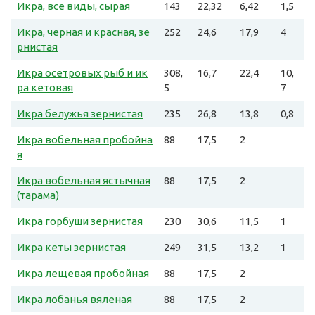
Икра, все виды, сырая
143
22,32
6,42
1,5
Икра, черная и красная, зе
252
24,6
17,9
4
рнистая
Икра осетровых рыб и ик
308,
16,7
22,4
10,
ра кетовая
5
7
Икра белужья зернистая
235
26,8
13,8
0,8
Икра вобельная пробойна
88
17,5
2
я
Икра вобельная ястычная
88
17,5
2
(тарама)
Икра горбуши зернистая
230
30,6
11,5
1
Икра кеты зернистая
249
31,5
13,2
1
Икра лещевая пробойная
88
17,5
2
Икра лобанья вяленая
88
17,5
2