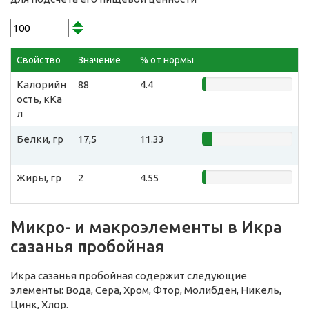
Свойство
Значение
% от нормы
Калорийн
88
4.4
ость, кКа
л
Белки, гр
17,5
11.33
Жиры, гр
2
4.55
Микро- и макроэлементы в Икра
сазанья пробойная
Икра сазанья пробойная содержит следующие
элементы: Вода, Сера, Хром, Фтор, Молибден, Никель,
Цинк, Хлор.