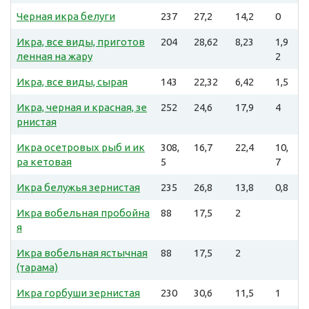
Черная икра белуги
237
27,2
14,2
0
Икра, все виды, приготов
204
28,62
8,23
1,9
ленная на жару
2
Икра, все виды, сырая
143
22,32
6,42
1,5
Икра, черная и красная, зе
252
24,6
17,9
4
рнистая
Икра осетровых рыб и ик
308,
16,7
22,4
10,
ра кетовая
5
7
Икра белужья зернистая
235
26,8
13,8
0,8
Икра вобельная пробойна
88
17,5
2
я
Икра вобельная ястычная
88
17,5
2
(тарама)
Икра горбуши зернистая
230
30,6
11,5
1