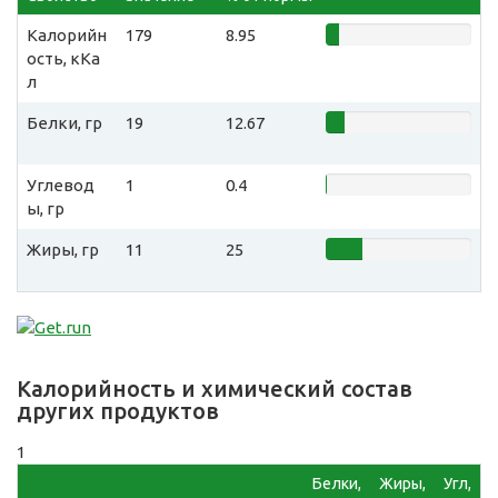
Калорийн
179
8.95
ость, кКа
л
Белки, гр
19
12.67
Углевод
1
0.4
ы, гр
Жиры, гр
11
25
Калорийность и химический состав
других продуктов
1
Белки,
Жиры,
Угл,