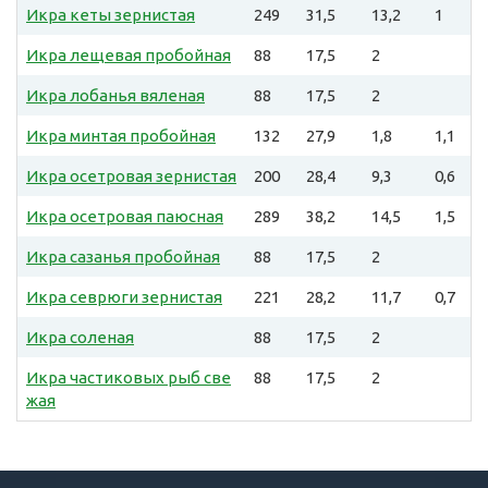
Икра кеты зернистая
249
31,5
13,2
1
Икра лещевая пробойная
88
17,5
2
Икра лобанья вяленая
88
17,5
2
Икра минтая пробойная
132
27,9
1,8
1,1
Икра осетровая зернистая
200
28,4
9,3
0,6
Икра осетровая паюсная
289
38,2
14,5
1,5
Икра сазанья пробойная
88
17,5
2
Икра севрюги зернистая
221
28,2
11,7
0,7
Икра соленая
88
17,5
2
Икра частиковых рыб све
88
17,5
2
жая