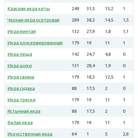
Красная икра кеты
249
31,5
13,2
1
Черная икра осетровая
289
38,2
14,5
1,5
Икра минтая
132
27,9
1,8
1,1
Икра консервированная
179
19
11
1
Икра леща
142
24,7
4,8
0
Икра щуки
131
28,4
1,9
0
Икра сазана
179
18,5
12,5
1
Икра судака
88
17,5
2
0
Икра трески
179
19
11
1
Ястычная икра
88
17,5
2
0
Белая икра
179
19
11
1
Искусственная икра
64
1
5
2,6