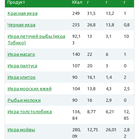
Продукт
ККал
г
г
г
Красная икра
249
31,5
13,2
1
Черная икра
235
26,8
13,8
0,8
Икра летучей рыбы (икра
92,1
13
3,1
10
Тобико)
3
Икра масаго
140
22
6
1
Икра палтуса
107
20
3
0
Икра улиток
90
16,1
1,4
2
Икра морских ежей
104
13,8
4,3
2,5
Рыбьи молоки
90
16
2,9
0
Икра толстолобика
136,
8,77
6,21
12,
84
85
Икра мойвы
280,
12,75
26,01
2,8
09
2