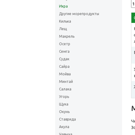
Икра
Другие морепродукты
Килька
Лещ
Макрель
Осетр
Семга
Судак
Сайра
Мойва
Минтай
Салака
Угорь
Щука
Окунь
Ставрида
Ч
Акула
З
Чавыча