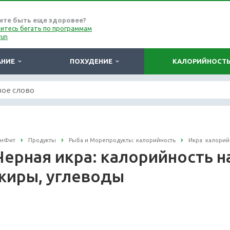
ите быть еще здоровее?
итесь бегать по программам
run
АНИЕ
ПОХУДЕНИЕ
КАЛОРИЙНОСТ
онФит
Продукты
Рыба и Морепродукты: калорийность
Икра: калорий
Черная икра: калорийность на
жиры, углеводы