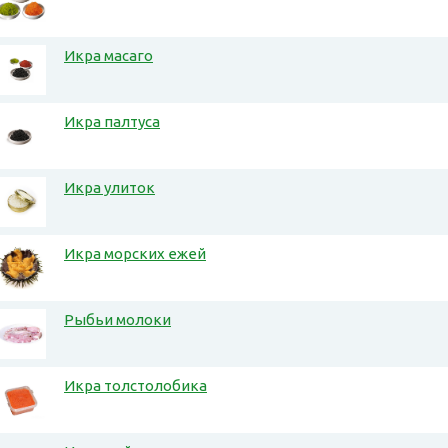
Икра масаго
Икра палтуса
Икра улиток
Икра морских ежей
Рыбьи молоки
Икра толстолобика