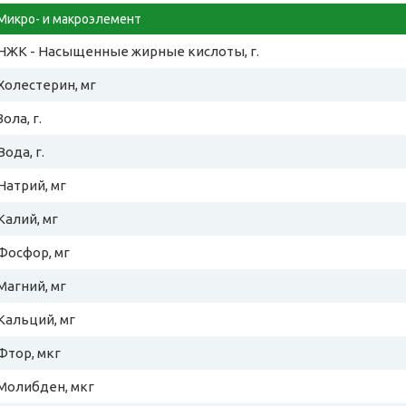
Микро- и макроэлемент
НЖК - Насыщенные жирные кислоты, г.
Холестерин, мг
Зола, г.
Вода, г.
Натрий, мг
Калий, мг
Фосфор, мг
Магний, мг
Кальций, мг
Фтор, мкг
Молибден, мкг