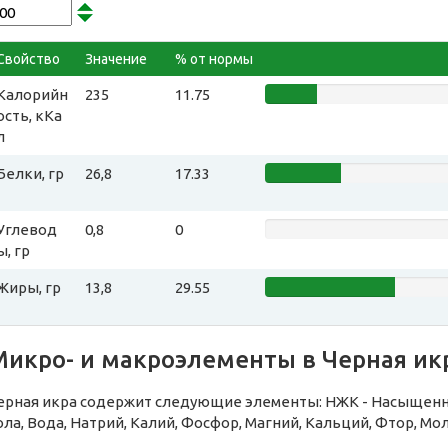
Свойство
Значение
% от нормы
Калорийн
235
11.75
ость, кКа
л
Белки, гр
26,8
17.33
Углевод
0,8
0
ы, гр
Жиры, гр
13,8
29.55
Микро- и макроэлементы в Черная ик
ерная икра содержит следующие элементы: НЖК - Насыщенн
ола, Вода, Натрий, Калий, Фосфор, Магний, Кальций, Фтор, Мо