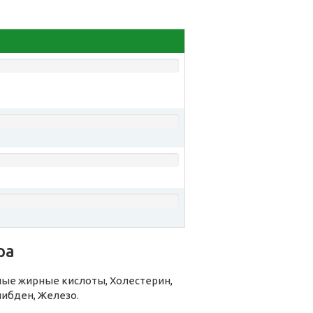
ра
ые жирные кислоты, Холестерин,
либден, Железо.