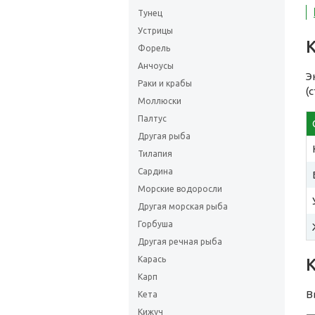
Тунец
Устрицы
Форель
Анчоусы
Э
Раки и крабы
(
Моллюски
Палтус
Другая рыба
Тилапия
Сардина
Морские водоросли
Другая морская рыба
Горбуша
Другая речная рыба
Карась
Карп
В
Кета
Кижуч