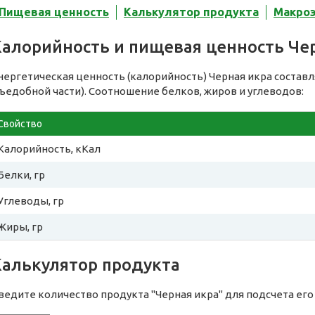
Пищевая ценность
Калькулятор продукта
Макро
Калорийность и пищевая ценность Че
нергетическая ценность (калорийность) Черная икра состав
съедобной части). Соотношение белков, жиров и углеводов:
Свойство
Калорийность, кКал
Белки, гр
Углеводы, гр
Жиры, гр
Калькулятор продукта
ведите количество продукта "Черная икра" для подсчета ег