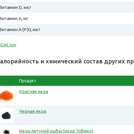
Витамин D, мкг
Витамин A, мг
Витамин A (РЭ), мкг
алорийность и химический состав других п
Продукт
Красная икра
Черная икра
Икра летучей рыбы (икра Тобико)