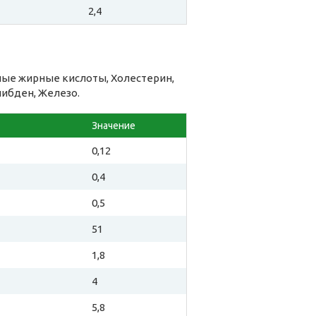
2,4
ые жирные кислоты, Холестерин,
либден, Железо.
Значение
0,12
0,4
0,5
51
1,8
4
5,8