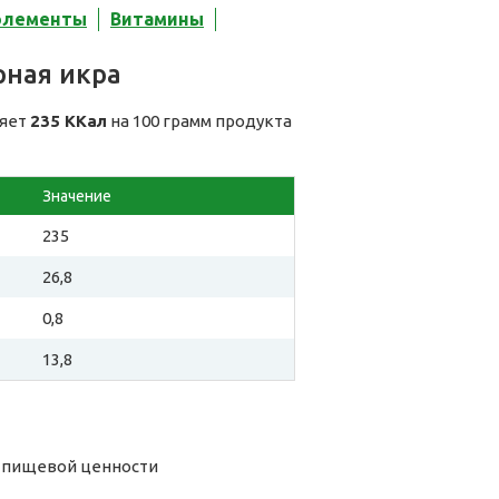
элементы
Витамины
рная икра
ляет
235 ККал
на 100 грамм продукта
Значение
235
26,8
0,8
13,8
о пищевой ценности