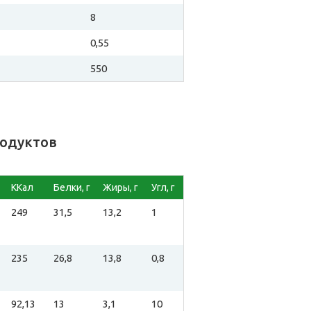
8
0,55
550
родуктов
ККал
Белки, г
Жиры, г
Угл, г
249
31,5
13,2
1
235
26,8
13,8
0,8
92,13
13
3,1
10