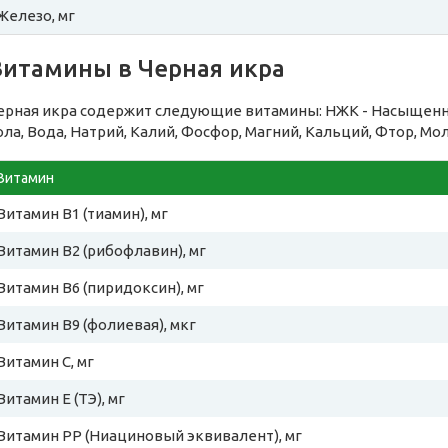
Железо, мг
Витамины в Черная икра
ерная икра содержит следующие витамины: НЖК - Насыщенн
ола, Вода, Натрий, Калий, Фосфор, Магний, Кальций, Фтор, Мо
Витамин
Витамин B1 (тиамин), мг
Витамин B2 (рибофлавин), мг
Витамин B6 (пиридоксин), мг
Витамин B9 (фолиевая), мкг
Витамин C, мг
Витамин E (ТЭ), мг
Витамин PP (Ниациновый эквивалент), мг