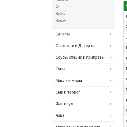
Сиг
Нерка
Налим
Салаты
Сладости и Десерты
Соусы, специи и приправы
Супы
Масла и жиры
Сыр и творог
Фастфуд
Яйца