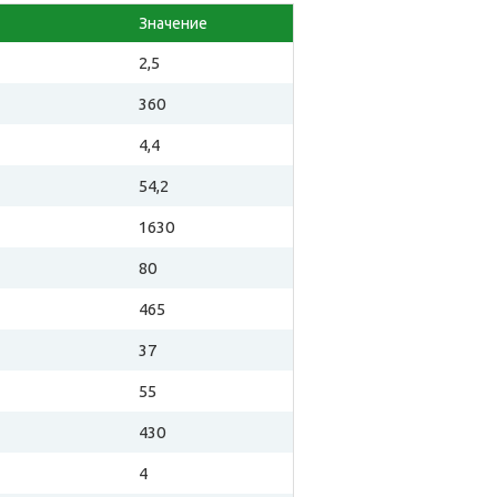
Значение
2,5
360
4,4
54,2
1630
80
465
37
55
430
4