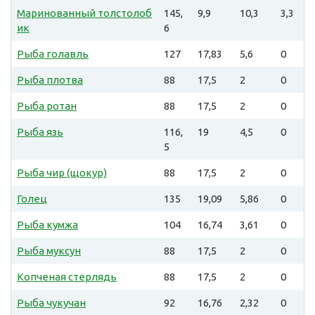
Маринованный толстолоб
145,
9,9
10,3
3,3
ик
6
Рыба голавль
127
17,83
5,6
0
Рыба плотва
88
17,5
2
0
Рыба ротан
88
17,5
2
0
Рыба язь
116,
19
4,5
0
5
Рыба чир (щокур)
88
17,5
2
0
Голец
135
19,09
5,86
0
Рыба кумжа
104
16,74
3,61
0
Рыба муксун
88
17,5
2
0
Копченая стерлядь
88
17,5
2
0
Рыба чукучан
92
16,76
2,32
0