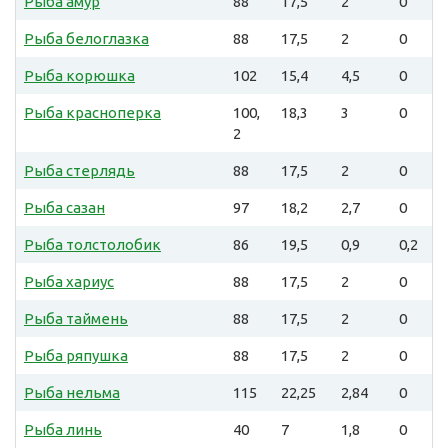
Рыба амур
88
17,5
2
0
Рыба белоглазка
88
17,5
2
0
Рыба корюшка
102
15,4
4,5
0
Рыба красноперка
100,
18,3
3
0
2
Рыба стерлядь
88
17,5
2
0
Рыба сазан
97
18,2
2,7
0
Рыба толстолобик
86
19,5
0,9
0,2
Рыба хариус
88
17,5
2
0
Рыба таймень
88
17,5
2
0
Рыба ряпушка
88
17,5
2
0
Рыба нельма
115
22,25
2,84
0
Рыба линь
40
7
1,8
0