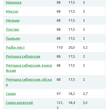
Маринка
88
17,5
2
Муксун
88
17,5
2
Нельма
88
17,5
2
Плотва
88
17,5
2
Пыжьян
88
17,5
2
Рыба-лист
110
20,3
3,2
Ряпушка сибирская
88
17,5
2
Ряпушка сибирская, енисе
88
17,5
2
йская
Ряпушка сибирская, обска
88
17,5
2
я
Сазан
97
18,2
2,7
Сазан азовский
121,
18,4
5,3
3