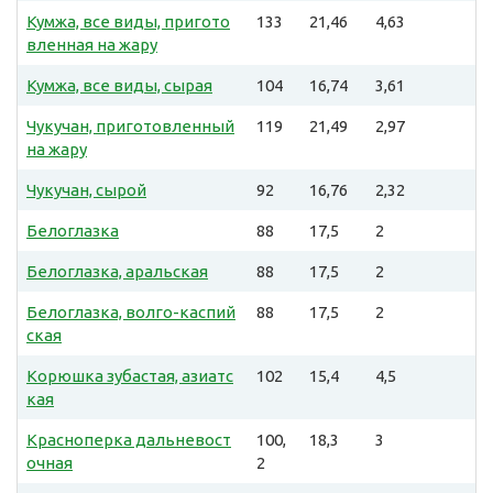
Кумжа, все виды, пригото
133
21,46
4,63
вленная на жару
Кумжа, все виды, сырая
104
16,74
3,61
Чукучан, приготовленный
119
21,49
2,97
на жару
Чукучан, сырой
92
16,76
2,32
Белоглазка
88
17,5
2
Белоглазка, аральская
88
17,5
2
Белоглазка, волго-каспий
88
17,5
2
ская
Корюшка зубастая, азиатс
102
15,4
4,5
кая
Красноперка дальневост
100,
18,3
3
очная
2