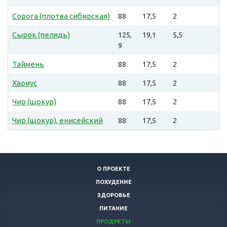
Сорога (плотва сибирская)
88
17,5
2
Сырок (пелядь)
125,
19,1
5,5
9
Таймень
88
17,5
2
Хариус
88
17,5
2
Чир (щокур)
88
17,5
2
Чир (щокур), енисейский
88
17,5
2
О ПРОЕКТЕ
ПОХУДЕНИЕ
ЗДОРОВЬЕ
ПИТАНИЕ
ПРОДУКТЫ