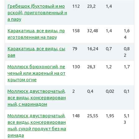
Гребешок (бухтовый и мо
112
23,2
1,4
рской), приготовленный н
а пару
Каракатица, все виды, пр
158
32,48
1,4
1,6
иготовленная на пару
4
Каракатица, все виды, сы
79
16,24
0,7
0,8
рая
2
Моллюск брюхоногий, пе
130
26,3
1,2
1,7
ченый или жареный на от
крытом огне
Моллюск двустворчатый,
2
0,4
0,02
0,1
все виды, консервирован
ный, с маринадом
Моллюск двустворчатый,
148
25,55
1,95
5,1
все виды, консервирован
3
ный, сухой продукт без ма
ринада