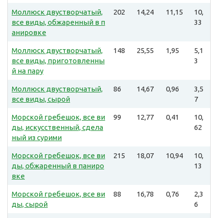
Моллюск двустворчатый,
202
14,24
11,15
10,
все виды, обжаренный в п
33
анировке
Моллюск двустворчатый,
148
25,55
1,95
5,1
все виды, приготовленны
3
й на пару
Моллюск двустворчатый,
86
14,67
0,96
3,5
все виды, сырой
7
Морской гребешок, все ви
99
12,77
0,41
10,
ды, искусственный, сдела
62
ный из сурими
Морской гребешок, все ви
215
18,07
10,94
10,
ды, обжаренный в паниро
13
вке
Морской гребешок, все ви
88
16,78
0,76
2,3
ды, сырой
6