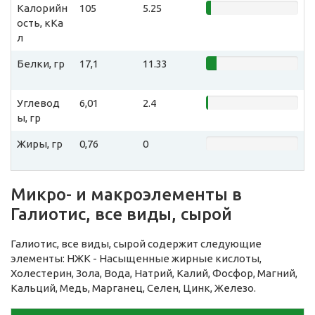
Калорийн
105
5.25
ость, кКа
л
Белки, гр
17,1
11.33
Углевод
6,01
2.4
ы, гр
Жиры, гр
0,76
0
Микро- и макроэлементы в
Галиотис, все виды, сырой
Галиотис, все виды, сырой содержит следующие
элементы: НЖК - Насыщенные жирные кислоты,
Холестерин, Зола, Вода, Натрий, Калий, Фосфор, Магний,
Кальций, Медь, Марганец, Селен, Цинк, Железо.