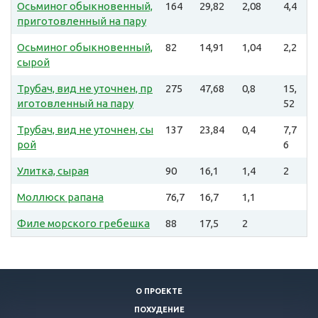
Осьминог обыкновенный,
164
29,82
2,08
4,4
приготовленный на пару
Осьминог обыкновенный,
82
14,91
1,04
2,2
сырой
Трубач, вид не уточнен, пр
275
47,68
0,8
15,
иготовленный на пару
52
Трубач, вид не уточнен, сы
137
23,84
0,4
7,7
рой
6
Улитка, сырая
90
16,1
1,4
2
Моллюск рапана
76,7
16,7
1,1
Филе морского гребешка
88
17,5
2
О ПРОЕКТЕ
ПОХУДЕНИЕ