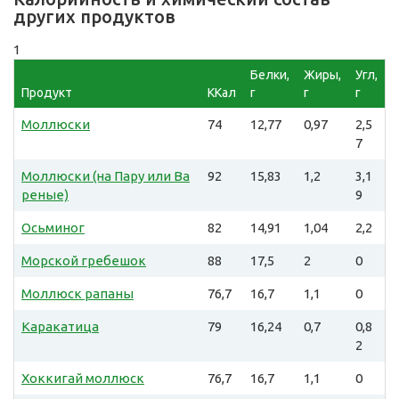
других продуктов
1
Белки,
Жиры,
Угл,
Продукт
ККал
г
г
г
Моллюски
74
12,77
0,97
2,5
7
Моллюски (на Пару или Ва
92
15,83
1,2
3,1
реные)
9
Осьминог
82
14,91
1,04
2,2
Морской гребешок
88
17,5
2
0
Моллюск рапаны
76,7
16,7
1,1
0
Каракатица
79
16,24
0,7
0,8
2
Хоккигай моллюск
76,7
16,7
1,1
0