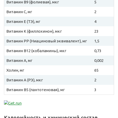
Витамин B9 (фолиевая), мкг
5
Витамин C, мг
2
Витамин E (ТЭ), мг
4
Витамин К (филлохинон), мкг
23
Витамин PP (Ниациновый эквивалент), мг
1,5
Витамин B12 (кобаламины), мкг
0,73
Витамин A, мг
0,002
Холин, мг
65
Витамин A (РЭ), мкг
2
Витамин B5 (пантотеновая), мг
3
Калорийность и химический состав