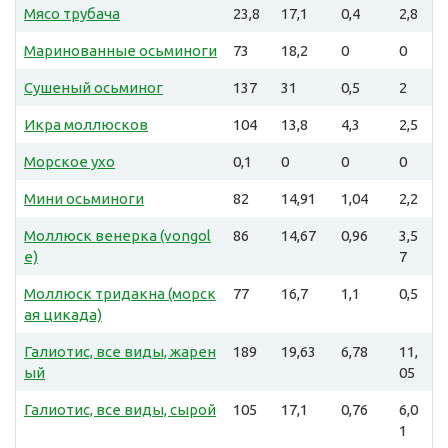
Мясо трубача
23,8
17,1
0,4
2,8
Маринованные осьминоги
73
18,2
0
0
Сушеный осьминог
137
31
0,5
2
Икра моллюсков
104
13,8
4,3
2,5
Морское ухо
0,1
0
0
0
Мини осьминоги
82
14,91
1,04
2,2
Моллюск венерка (vongol
86
14,67
0,96
3,5
e)
7
Моллюск тридакна (морск
77
16,7
1,1
0,5
ая цикада)
Галиотис, все виды, жарен
189
19,63
6,78
11,
ый
05
Галиотис, все виды, сырой
105
17,1
0,76
6,0
1