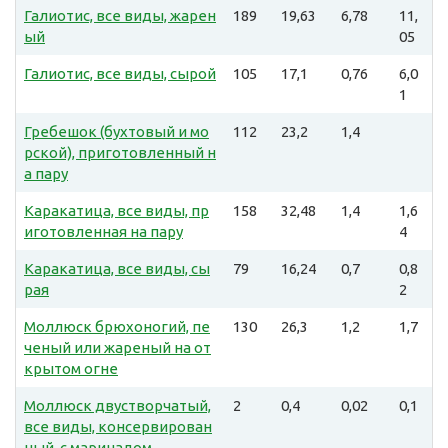
Галиотис, все виды, жарен
189
19,63
6,78
11,
ый
05
Галиотис, все виды, сырой
105
17,1
0,76
6,0
1
Гребешок (бухтовый и мо
112
23,2
1,4
рской), приготовленный н
а пару
Каракатица, все виды, пр
158
32,48
1,4
1,6
иготовленная на пару
4
Каракатица, все виды, сы
79
16,24
0,7
0,8
рая
2
Моллюск брюхоногий, пе
130
26,3
1,2
1,7
ченый или жареный на от
крытом огне
Моллюск двустворчатый,
2
0,4
0,02
0,1
все виды, консервирован
ный, с маринадом