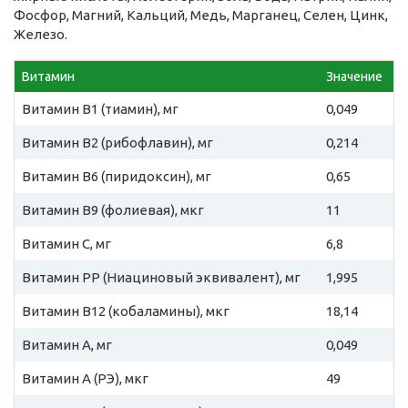
Фосфор, Магний, Кальций, Медь, Марганец, Селен, Цинк,
Железо.
Витамин
Значение
Витамин B1 (тиамин), мг
0,049
Витамин B2 (рибофлавин), мг
0,214
Витамин B6 (пиридоксин), мг
0,65
Витамин B9 (фолиевая), мкг
11
Витамин C, мг
6,8
Витамин PP (Ниациновый эквивалент), мг
1,995
Витамин B12 (кобаламины), мкг
18,14
Витамин A, мг
0,049
Витамин A (РЭ), мкг
49