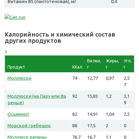
Витамин B5 (пантотеновая), мг
0,4
Калорийность и химический состав
других продуктов
1
Белки,
Жиры,
Угл,
Продукт
ККал
г
г
г
Моллюски
74
12,77
0,97
2,5
7
Моллюски (на Пару или Ва
92
15,83
1,2
3,1
реные)
9
Осьминог
82
14,91
1,04
2,2
Морской гребешок
88
17,5
2
0
Моллюск рапаны
76,7
16,7
1,1
0