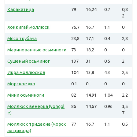
Каракатица
79
16,24
0,7
0,8
2
Хоккигай моллюск
76,7
16,7
1,1
0
Мясо трубача
23,8
17,1
0,4
2,8
Маринованные осьминоги
73
18,2
0
0
Сушеный осьминог
137
31
0,5
2
Икра моллюсков
104
13,8
4,3
2,5
Морское ухо
0,1
0
0
0
Мини осьминоги
82
14,91
1,04
2,2
Моллюск венерка (vongol
86
14,67
0,96
3,5
e)
7
Моллюск тридакна (морск
77
16,7
1,1
0,5
ая цикада)