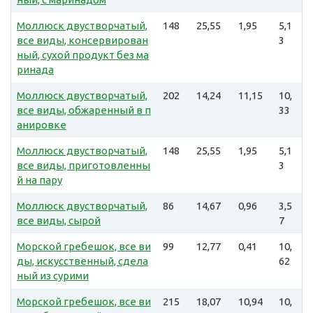
Моллюск двустворчатый,
148
25,55
1,95
5,1
все виды, консервирован
3
ный, сухой продукт без ма
ринада
Моллюск двустворчатый,
202
14,24
11,15
10,
все виды, обжаренный в п
33
анировке
Моллюск двустворчатый,
148
25,55
1,95
5,1
все виды, приготовленны
3
й на пару
Моллюск двустворчатый,
86
14,67
0,96
3,5
все виды, сырой
7
Морской гребешок, все ви
99
12,77
0,41
10,
ды, искусственный, сдела
62
ный из сурими
Морской гребешок, все ви
215
18,07
10,94
10,