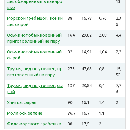
ды, обжаренный в паниро
13
вке
Морской гребешок, все ви
88
16,78
0,76
2,3
ды, сырой
6
Осьминог обыкновенный,
164
29,82
2,08
4,4
приготовленный на пару
Осьминог обыкновенный,
82
14,91
1,04
2,2
сырой
Трубач, вид не уточнен, пр
275
47,68
0,8
15,
иготовленный на пару
52
Трубач, вид не уточнен, сы
137
23,84
0,4
7,7
рой
6
Улитка, сырая
90
16,1
1,4
2
Моллюск рапана
76,7
16,7
1,1
Филе морского гребешка
88
17,5
2