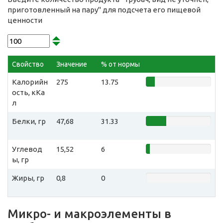
приготовленный на пару" для подсчета его пищевой
ценности
Свойство
Значение
% от нормы
Калорийн
275
13.75
ость, кКа
л
Белки, гр
47,68
31.33
Углевод
15,52
6
ы, гр
Жиры, гр
0,8
0
Микро- и макроэлементы в