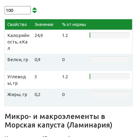
Свойство
Значение
% от нормы
Калорийн
24,9
1.2
ость, кКа
л
Белки, гр
0,9
0
Углевод
3
1.2
ы, гр
Жиры, гр
0,2
0
Микро- и макроэлементы в
Морская капуста (Ламинария)