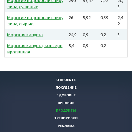
Морские водоросли спиру
290
57,47
7,72
20,
лина, сушеные
3
Морские водоросли спиру
26
5,92
0,39
2,4
лина, сырые
2
Морская капуста
24,9
0,9
0,2
3
Морская капуста, консерв
5,4
0,9
0,2
ированная
О ПРОЕКТЕ
ПОХУДЕНИЕ
ЗДОРОВЬЕ
ПИТАНИЕ
ПРОДУКТЫ
ТРЕНИРОВКИ
РЕКЛАМА