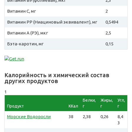
Витамин B9 (фолиевая), мкг
2,3
Витамин C, мг
2
Витамин PP (Ниациновый эквивалент), мг
0,5494
Витамин A (РЭ), мкг
2,5
Бэта-каротин, мг
0,15
Калорийность и химический состав
других продуктов
1
Белки,
Жиры,
Угл,
Продукт
ККал
г
г
г
Морские Водоросли
38
2,38
0,26
8,4
3