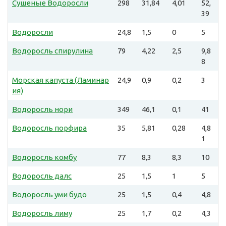
Сушеные Водоросли
298
31,84
4,01
52,
39
Водоросли
24,8
1,5
0
5
Водоросль спирулина
79
4,22
2,5
9,8
8
Морская капуста (Ламинар
24,9
0,9
0,2
3
ия)
Водоросль нори
349
46,1
0,1
41
Водоросль порфира
35
5,81
0,28
4,8
1
Водоросль комбу
77
8,3
8,3
10
Водоросль далс
25
1,5
1
5
Водоросль уми будо
25
1,5
0,4
4,8
Водоросль лиму
25
1,7
0,2
4,3