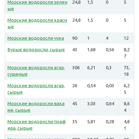
Морские водоросли зелен
24,8
1,5
0
5
ые
Морские водоросли красн
24,8
1,5
0
5
ые
Морские водоросли чука
90
1
4
12
Бурые водоросли, сырые
43
1,68
0,56
8,2
7
Морские водоросли агар,
306
6,21
0,3
73,
сушеные
18
Морские водоросли агар,
26
0,54
0,03
6,2
сырые
5
Морские водоросли вака
45
3,03
0,64
8,6
ме, сырые
4
Морские водоросли порф
35
5,81
0,28
4,8
ира, сырые
1