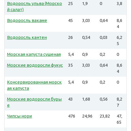
Водоросль ульва (Морско
25
1,9
0
3,8
й салат)
Водоросль вакаме
45
3,03
0,64
8,6
4
Водоросль кантен
26
0,54
0,03
6,2
5
Морская капуста сушеная
5,4
0,9
0,2
0
Морские водоросли фукус
35
3,03
0,64
8,6
4
Консервированная морск
5,4
0,9
0,2
0
ая капуста
Морские водоросли буры
43
1,68
0,56
8,2
е
7
Чипсы нори
476
24,96
23,82
47,
65