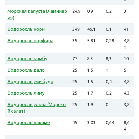
Морская капуста (Ламинар
24,9
0,9
0,2
3
ия)
Водоросль нори
349
46,1
0,1
41
Водоросль порфира
35
5,81
0,28
4,8
1
Водоросль комбу
77
8,3
8,3
10
Водоросль далс
25
1,5
1
5
Водоросль уми будо
25
1,5
0,4
4,8
Водоросль лиму
25
1,7
0,2
4,3
Водоросль ульва (Морско
25
1,9
0
3,8
й салат)
Водоросль вакаме
45
3,03
0,64
8,6
4