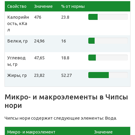
Свойство
Значение
% от нормы
Калорийн
476
23.8
ость, кКа
л
Белки, гр
24,96
16
Углевод
47,65
18.8
ы, гр
Жиры, гр
23,82
52.27
Микро- и макроэлементы в Чипсы
нори
Чипсы нори содержит следующие элементы: Вода.
Микро- и макроэлемент
Значение