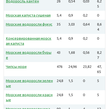
Водоросль кантен
26
0,54
0,03
6,2
5
Морская капуста сушеная
5,4
0,9
0,2
0
Морские водоросли фукус
35
3,03
0,64
8,6
4
Консервированная морск
5,4
0,9
0,2
0
ая капуста
Морские водоросли буры
43
1,68
0,56
8,2
е
7
Чипсы нори
476
24,96
23,82
47,
65
Морские водоросли зелен
24,8
1,5
0
5
ые
Морские водоросли красн
24,8
1,5
0
5
ые
Морские водоросли чука
90
1
4
12