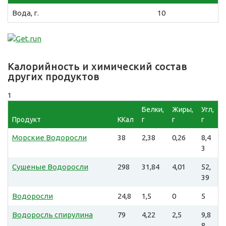
Вода, г.
10
Калорийность и химический состав
других продуктов
1
Белки,
Жиры,
Угл,
Продукт
ККал
г
г
г
Морские Водоросли
38
2,38
0,26
8,4
3
Сушеные Водоросли
298
31,84
4,01
52,
39
Водоросли
24,8
1,5
0
5
Водоросль спирулина
79
4,22
2,5
9,8
8