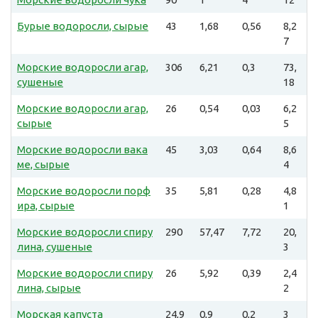
Бурые водоросли, сырые
43
1,68
0,56
8,2
7
Морские водоросли агар,
306
6,21
0,3
73,
сушеные
18
Морские водоросли агар,
26
0,54
0,03
6,2
сырые
5
Морские водоросли вака
45
3,03
0,64
8,6
ме, сырые
4
Морские водоросли порф
35
5,81
0,28
4,8
ира, сырые
1
Морские водоросли спиру
290
57,47
7,72
20,
лина, сушеные
3
Морские водоросли спиру
26
5,92
0,39
2,4
лина, сырые
2
Морская капуста
24,9
0,9
0,2
3