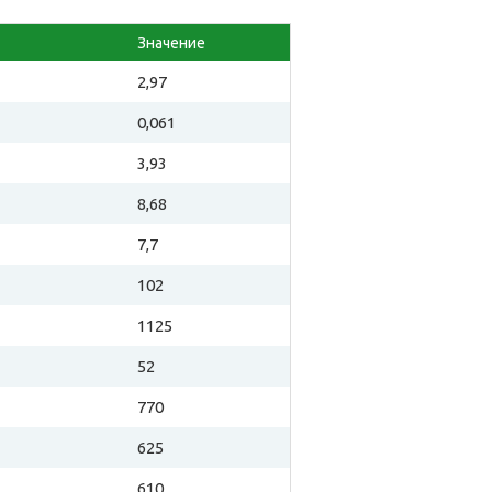
Значение
2,97
0,061
3,93
8,68
7,7
102
1125
52
770
625
610