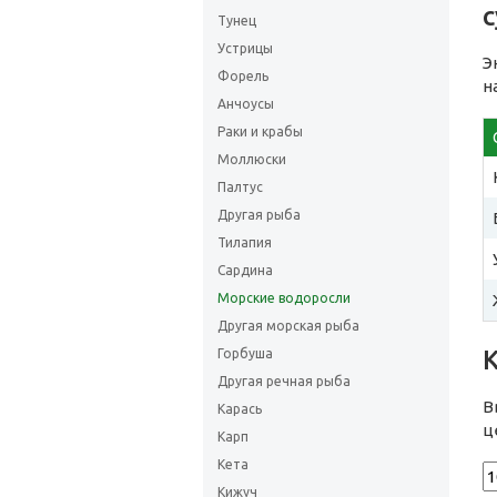
Тунец
Устрицы
Э
Форель
н
Анчоусы
Раки и крабы
Моллюски
Палтус
Другая рыба
Тилапия
Сардина
Морские водоросли
Другая морская рыба
Горбуша
Другая речная рыба
В
Карась
ц
Карп
Кета
Кижуч