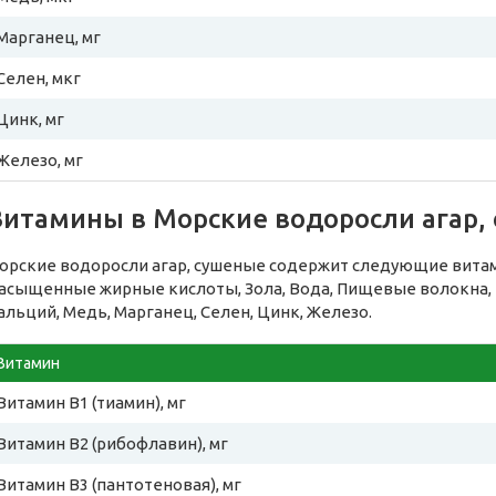
Марганец, мг
Селен, мкг
Цинк, мг
Железо, мг
Витамины в Морские водоросли агар,
орские водоросли агар, сушеные содержит следующие витам
асыщенные жирные кислоты, Зола, Вода, Пищевые волокна, Н
альций, Медь, Марганец, Селен, Цинк, Железо.
Витамин
Витамин B1 (тиамин), мг
Витамин B2 (рибофлавин), мг
Витамин B3 (пантотеновая), мг