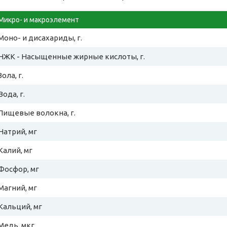
Микро- и макроэлемент
Моно- и дисахариды, г.
НЖК - Насыщенные жирные кислоты, г.
Зола, г.
Вода, г.
Пищевые волокна, г.
Натрий, мг
Калий, мг
Фосфор, мг
Магний, мг
Кальций, мг
Медь, мкг