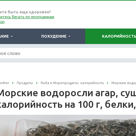
ите быть еще здоровее?
итесь бегать по программам
run
АНИЕ
ПОХУДЕНИЕ
КАЛОРИЙНОСТ
онФит
Продукты
Рыба и Морепродукты: калорийность
Морские водо
Морские водоросли агар, су
калорийность на 100 г, белки