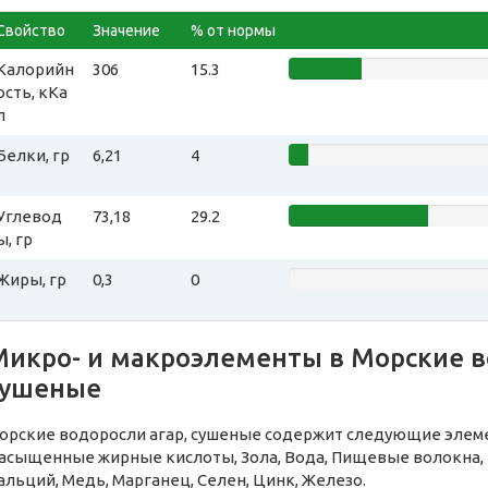
Свойство
Значение
% от нормы
Калорийн
306
15.3
ость, кКа
л
Белки, гр
6,21
4
Углевод
73,18
29.2
ы, гр
Жиры, гр
0,3
0
Микро- и макроэлементы в Морские в
сушеные
орские водоросли агар, сушеные содержит следующие элеме
асыщенные жирные кислоты, Зола, Вода, Пищевые волокна, Н
альций, Медь, Марганец, Селен, Цинк, Железо.