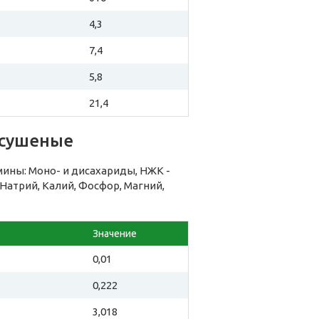
4,3
7,4
5,8
21,4
 сушеные
ины: Моно- и дисахариды, НЖК -
атрий, Калий, Фосфор, Магний,
Значение
0,01
0,222
3,018