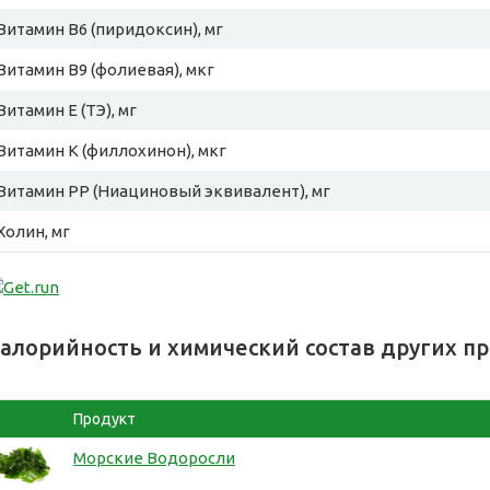
Витамин B6 (пиридоксин), мг
Витамин B9 (фолиевая), мкг
Витамин E (ТЭ), мг
Витамин К (филлохинон), мкг
Витамин PP (Ниациновый эквивалент), мг
Холин, мг
алорийность и химический состав других п
Продукт
Морские Водоросли