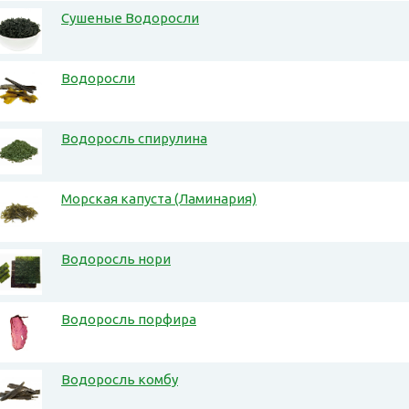
Сушеные Водоросли
Водоросли
Водоросль спирулина
Морская капуста (Ламинария)
Водоросль нори
Водоросль порфира
Водоросль комбу