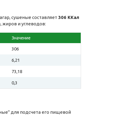
агар, сушеные составляет
306 ККал
, жиров и углеводов:
Значение
306
6,21
73,18
0,3
ные" для подсчета его пищевой