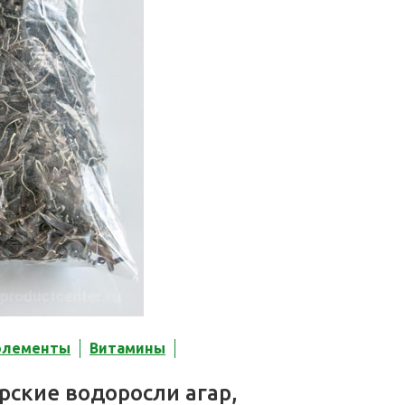
элементы
Витамины
ские водоросли агар,