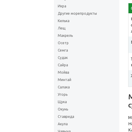
Икра
Другие морепродукты
Килька
Лещ
Макрель
Осетр
Семга
Судак
Сайра
Мойва
Минтай
Салака
Угорь
Щука
Окунь
Ставрида
М
Н
Акула
К
Чавыча