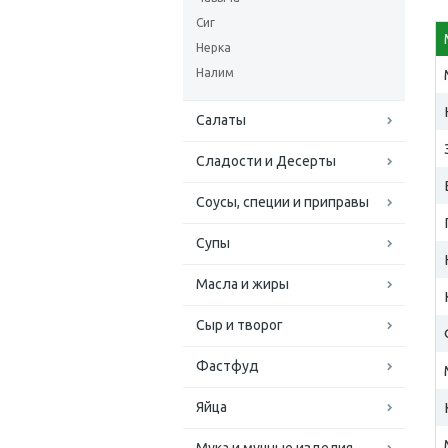
Сиг
Нерка
Налим
Салаты
Сладости и Десерты
Соусы, специи и приправы
Супы
Масла и жиры
Сыр и творог
Фастфуд
Яйца