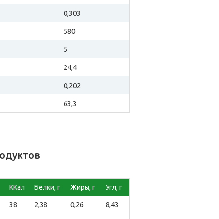
0,303
580
5
24,4
0,202
63,3
родуктов
ККал
Белки, г
Жиры, г
Угл, г
38
2,38
0,26
8,43